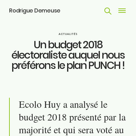
Rodrigue Demeuse
Recherche
Navigat
principa
Parcours
ACTUALITÉS
Un budget 2018
Engagements
électoraliste auquel nous
préférons le plan PUNCH !
Actualités
Huy
Contact
Ecolo Huy a analysé le
budget 2018 présenté par la
ME SUIVRE
majorité et qui sera voté au
Facebook