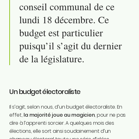
conseil communal de ce
Instagram
Linkedin
lundi 18 décembre. Ce
Tiktok
budget est particulier
Twitter
Youtube
puisqu’il s’agit du dernier
Ecolo.be
de la législature.
ME CONTACTER
Rodrigue Demeuse
12/51 Avenue de Batta
4500 Huy
Un budget électoraliste
Téléphone
Il s’agit, selon nous, d’un budget électoraliste. En
0494/90.59.19
effet,
la majorité joue au magicien
, pour ne pas
dire à l’apprenti sorcier. A quelques mois des
Email
élections, elle sort ainsi soudainement d’un
rodrigue.demeuse@ecolo.be