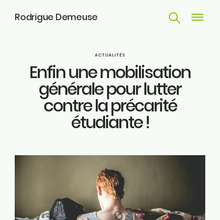
Rodrigue Demeuse
Recherche
Navigat
principa
Parcours
ACTUALITÉS
Enfin une mobilisation
Engagements
générale pour lutter
contre la précarité
Actualités
étudiante !
Huy
Contact
ME SUIVRE
Facebook