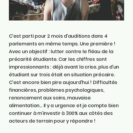
Instagram
Linkedin
Tiktok
Twitter
C’est parti pour 2 mois d’auditions dans 4
Youtube
parlements en même temps. Une première !
Ecolo.be
Avec un objectif : lutter contre le fléau de la
précarité étudiante. Car les chiffres sont
ME CONTACTER
impressionnants : déjà avant la crise, plus d’un
Rodrigue Demeuse
étudiant sur trois était en situation précaire.
12/51 Avenue de Batta
C’est encore bien pire aujourd’hui ! Difficultés
4500 Huy
financières, problèmes psychologiques,
renoncement aux soins, mauvaise
Téléphone
alimentation… Il y a urgence et je compte bien
0494/90.59.19
continuer à m’investir à 300% aux côtés des
acteurs de terrain pour y répondre !
Email
rodrigue.demeuse@ecolo.be