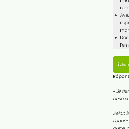
mes
ren
Ave
supé
mar
Des 
l’em
Échan
Réponse
« Je ti
crise s
Selon l
l’année
outre, 