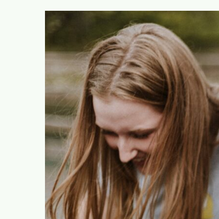
rodrigue.demeuse@ecolo.be