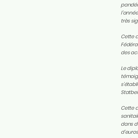
pandémi
l’anné
très si
Cette 
Fédérat
des act
Le dip
témoig
s’établ
Statbel
Cette 
sanitai
dans de
d’euros