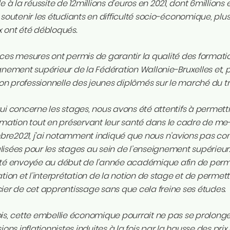
de à la réussite de 12millions d’euros en 2021, dont 6millions 
 soutenir les étudiants en difficulté socio-économique, plus
 ont été débloqués.
ces mesures ont permis de garantir la qualité des format
gnement supérieur de la Fédération Wallonie-Bruxelles et, 
tion professionnelle des jeunes diplômés sur le marché du tr
ui concerne les stages, nous avons été attentifs à permett
rmation tout en préservant leur santé dans le cadre de me-su
re2021, j’ai notamment indiqué que nous n’avions pas con
isées pour les stages au sein de l’enseignement supérieur. 
été envoyée au début de l’année académique afin de perm
ation et l’interprétation de la notion de stage et de perme
ier de cet apprentissage sans que cela freine ses études.
is, cette embellie économique pourrait ne pas se prolonge
sions inflationnistes induites à la fois par la hausse des pri