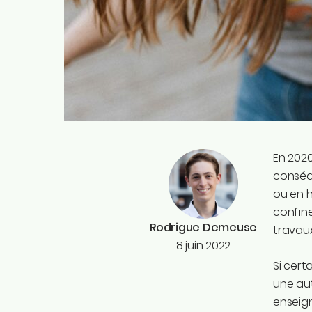
En 2020
conséqu
ou en h
confin
Rodrigue Demeuse
travaux
8 juin 2022
Si cert
une aut
enseign