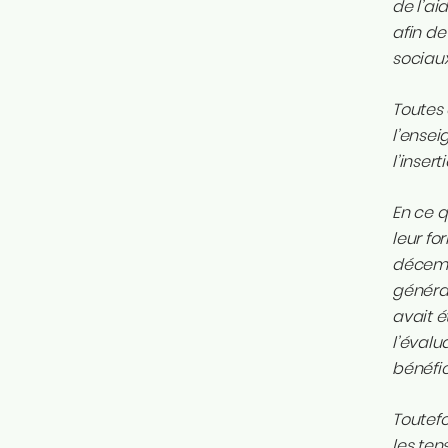
de l’ai
afin de
sociaux
Toutes 
l’ensei
l’inser
En ce q
leur fo
décemb
général
avait 
l’évalu
bénéfic
Toutefo
les ten