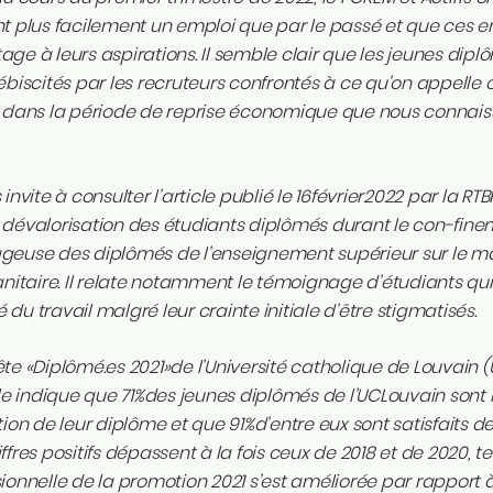
t plus facilement un emploi que par le passé et que ces 
ge à leurs aspirations. Il semble clair que les jeunes dip
ébiscités par les recruteurs confrontés à ce qu’on appel
s dans la période de reprise économique que nous connais
 invite à consulter l’article publié le 16février2022 par la RTB
dévalorisation des étudiants diplômés durant le con-finemen
euse des diplômés de l’enseignement supérieur sur le marc
anitaire. Il relate notamment le témoignage d’étudiants qui o
du travail malgré leur crainte initiale d’être stigmatisés.
te «Diplômé.es 2021»de l’Université catholique de Louvain
lle indique que 71%des jeunes diplômés de l’UCLouvain sont
tion de leur diplôme et que 91%d’entre eux sont satisfaits de 
ffres positifs dépassent à la fois ceux de 2018 et de 2020, t
ionnelle de la promotion 2021 s’est améliorée par rapport à