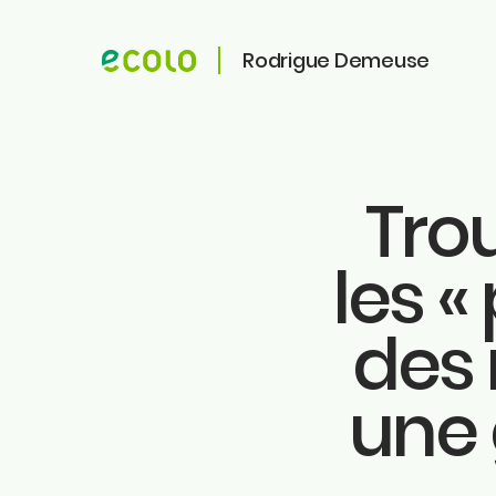
Rodrigue Demeuse
Tro
ME CONTACTER
ME SUIVRE
les «
Faceb
Rodrigue Demeuse
Instag
12/51 Avenue de Batta
4500 Huy
des 
Linkedi
Tiktok
Téléphone
Twitter
une 
0494/90.59.19
Youtu
Ecolo.
Email