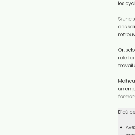
les cyc
Si une 
des sol
retrouv
Or, sel
rôle fo
travail
Malheur
un emp
fermetu
D’où ce
Avez