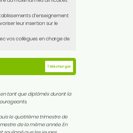
re au maximum les difficultés
 établissements d’enseignement
riser leur insertion sur le
avec vos collègues en charge de
Télécharger
s en tant que diplômés durant la
ncourageants.
uis le quatrième trimestre de
i-mestre de la même année. En
nt souligné que les jeunes