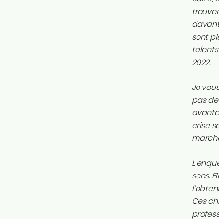
trouven
davanta
sont pl
talent
2022.
Je vous
pas de 
avantag
crise s
marché 
L’enquê
sens. E
l’obten
Ces chi
profess