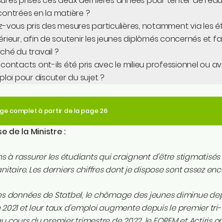
ures prises ces deux dernières années pour tenter de rédui
contrées en la matière ?
z-vous pris des mesures particulières, notamment via les
rieur, afin de soutenir les jeunes diplômés concernés et favo
ché du travail ?
contacts ont-ils été pris avec le milieu professionnel ou 
ploi pour discuter du sujet ?
ge complet à partir de la page 26
 de la Ministre :
ens à rassurer les étudiants qui craignent d’être stigmatisé
anitaire. Les derniers chiffres dont je dispose sont assez e
es données de Statbel, le chômage des jeunes diminue dep
 2021 et leur taux d’emploi augmente depuis le premier tr
au cours du premier trimestre de 2022, le FOREM et Actiris o