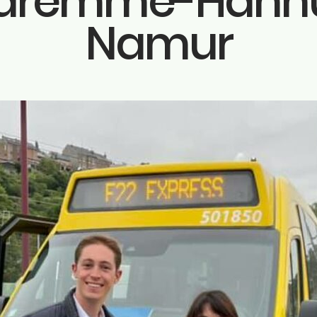
aremme-Hannu
Contac
Namur