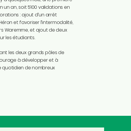
 un an, soit 5100 validations en
rations : ajout d’un arrêt
ron et favoriser l’intermodalité,
ers Waremme, et ajout de deux
 les étudiants.
liant les deux grands pôles de
courage à développer et à
le quotidien de nombreux