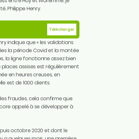
ress entre Huy et Waremme, je
é, Philippe Henry.
Télécharger
ry indique que « les validations
es la période Covid et la montée
s, la ligne fonctionne assez bien
 places assises est régulièrement
emée en heures creuses, en
 est de 1000 clients.
des fraudes, cela confirme que
encore appelé à se développer à
epuis octobre 2020 et dont le
l y a quelques mois, une première