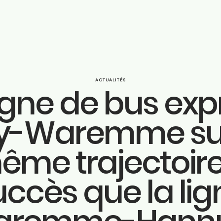
ACTUALITÉS
ligne de bus exp
Parcou
y-Waremme sur
ook
Engage
ram
ême trajectoire
n
Actuali
uccès que la lig
be
Huy
be