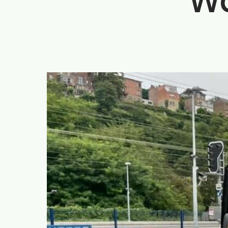
W
rodrigue.demeuse@ecolo.be