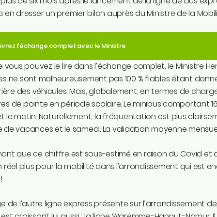
plus de six mois après le lancement de la ligne de bus exp
à en dresser un premier bilan auprès du Ministre de la Mobilit
vrez l’échange complet avec le Ministre
ous pouvez le lire dans l’échange complet, le Ministre Hen
es ne sont malheureusement pas 100 % fiables étant donné
rrière des véhicules. Mais, globalement, en termes de charge
es de pointe en période scolaire. Le minibus comportant 16
 le matin. Naturellement, la fréquentation est plus clairs
 de vacances et le samedi. La validation moyenne mensuelle
ant que ce chiffre est sous-estimé en raison du Covid et 
n réel plus pour la mobilité dans l’arrondissement qui est 
!
ge de l’autre ligne express présente sur l’arrondissement d
est croissant lui aussi : la ligne Waremme-Hannut-Namur. I