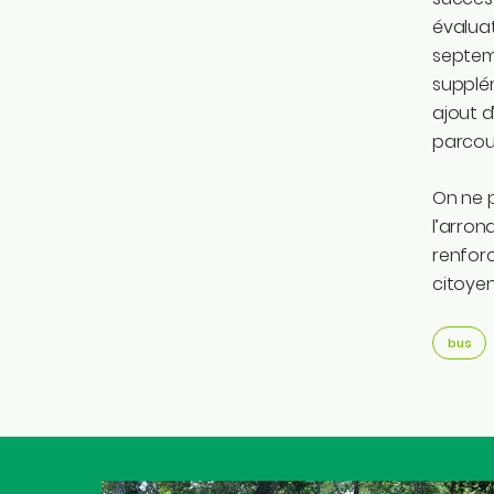
évaluat
septemb
supplém
ajout 
parcour
On ne p
l’arro
renforc
citoyen
bus