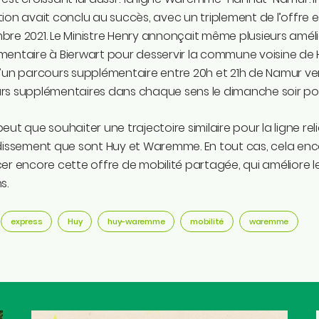
ion avait conclu au succès, avec un triplement de l’offre en
re 2021. Le Ministre Henry annonçait même plusieurs amélio
entaire à Bierwart pour desservir la commune voisine de Hé
d’un parcours supplémentaire entre 20h et 21h de Namur v
s supplémentaires dans chaque sens le dimanche soir pour
eut que souhaiter une trajectoire similaire pour la ligne re
ndissement que sont Huy et Waremme. En tout cas, cela en
er encore cette offre de mobilité partagée, qui améliore 
s.
express
Huy
huy-waremme
mobilité
waremme