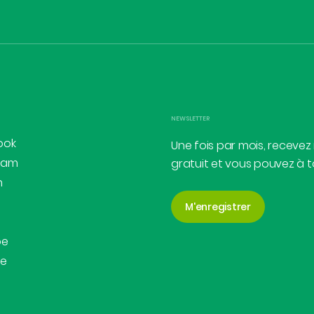
NEWSLETTER
ook
Une fois par mois, recevez
ram
gratuit et vous pouvez à 
n
M'enregistrer
be
be