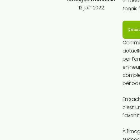
Un peu 
13 juin 2022
tenais 
Décou
Comme v
actuell
par l’a
en heur
complet
période
En sach
c’est u
l’avenir 
À l’ima
succès 