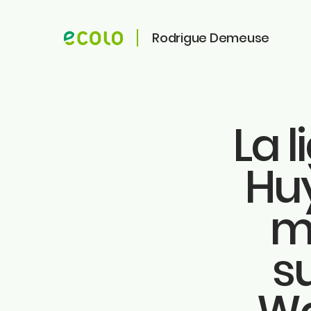
Rodrigue Demeuse
La 
ME CONTACTER
ME SUIVRE
Hu
Faceb
Rodrigue Demeuse
Instag
12/51 Avenue de Batta
4500 Huy
m
Linkedi
Tiktok
Téléphone
Twitter
s
0494/90.59.19
Youtu
Ecolo.
Email