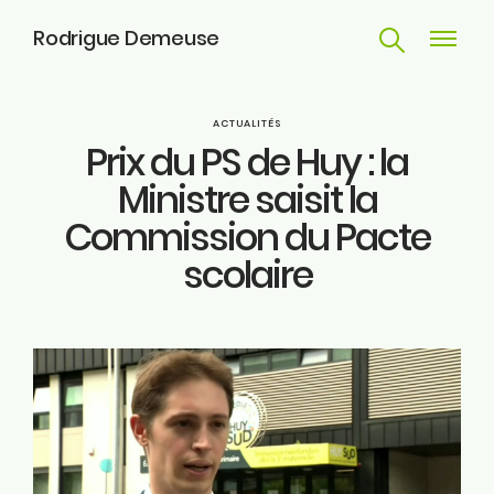
Rodrigue Demeuse
Recherche
Navigat
principa
Parcours
ACTUALITÉS
Prix du PS de Huy : la
Engagements
Ministre saisit la
Commission du Pacte
Actualités
scolaire
Huy
Contact
ME SUIVRE
Facebook