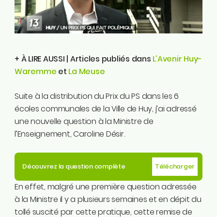
Instagram
Linkedin
Tiktok
Twitter
+ À LIRE AUSSI | Articles publiés dans
L’Avenir Huy-
Youtube
Waremme
et
La Meuse
Ecolo.be
Suite à la distribution du Prix du PS dans les 6
ME CONTACTER
écoles communales de la Ville de Huy, j’ai adressé
Rodrigue Demeuse
une nouvelle question à la Ministre de
12/51 Avenue de Batta
l’Enseignement, Caroline Désir.
4500 Huy
Téléphone
Découvrez la question complète
Télécharger
0494/90.59.19
En effet, malgré une première question adressée
à la Ministre il y a plusieurs semaines et en dépit du
Email
tollé suscité par cette pratique, cette remise de
rodrigue.demeuse@ecolo.be