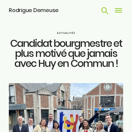
Rodrigue Demeuse
Recherche
Navigat
principa
Parcours
ACTUALITÉS
Candidat bourgmestre et
Engagements
plus motivé que jamais
avec Huy en Commun !
Actualités
Huy
Contact
ME SUIVRE
Facebook