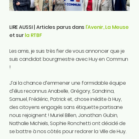
Instagram
Linkedin
Tiktok
LIRE AUSSI | Articles parus dans
l’Avenir,
La Meuse
Twitter
et sur
la RTBF
Youtube
Ecolo.be
Les amis, je suis très fier de vous annoncer que je
suis candidat bourgmestre avec Huy en Commun
!
ME CONTACTER
Rodrigue Demeuse
12/51 Avenue de Batta
J’ai la chance d’emmener une formidable équipe
4500 Huy
d’élus reconnus Anabelle, Grégory, Sandrina,
Samuel, Frédéric, Patrick et, chose inédite à Huy,
Téléphone
des citoyens engagés sans étiquette partisane
0494/90.59.19
nous rejoignent ! Muriel Billen, Jonathan Gubin,
Nathalie Michiels, Sophie Ronchetti ont décidé de
Email
se battre à nos côtés pour redorer la Ville de Huy.
rodrigue.demeuse@ecolo.be