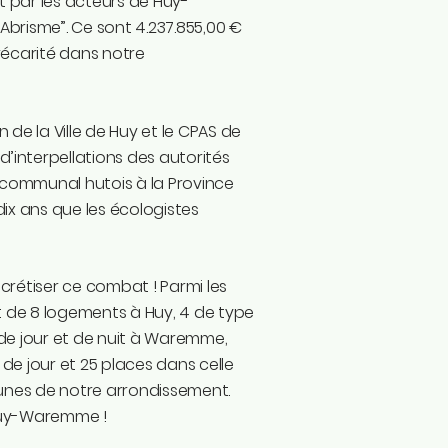
t par les acteurs de Huy-
Abrisme”. Ce sont 4.237.855,00 €
récarité dans notre
 de la Ville de Huy et le CPAS de
d’interpellations des autorités
 communal hutois à la Province
dix ans que les écologistes
crétiser ce combat ! Parmi les
t de 8 logements à Huy, 4 de type
s de jour et de nuit à Waremme,
de jour et 25 places dans celle
unes de notre arrondissement.
 Huy-Waremme !