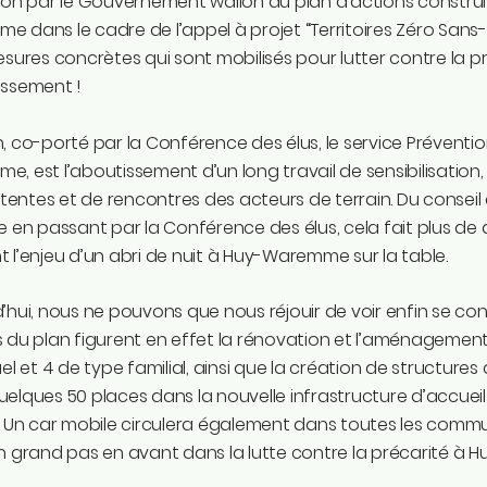
ion par le Gouvernement wallon du plan d’actions construi
 dans le cadre de l’appel à projet “Territoires Zéro Sans-
esures concrètes qui sont mobilisés pour lutter contre la p
issement !
, co-porté par la Conférence des élus, le service Prévention
, est l’aboutissement d’un long travail de sensibilisation, 
ntes et de rencontres des acteurs de terrain. Du conseil
e en passant par la Conférence des élus, cela fait plus de 
 l’enjeu d’un abri de nuit à Huy-Waremme sur la table.
’hui, nous ne pouvons que nous réjouir de voir enfin se con
 du plan figurent en effet la rénovation et l’aménagemen
uel et 4 de type familial, ainsi que la création de structure
elques 50 places dans la nouvelle infrastructure d’accueil 
. Un car mobile circulera également dans toutes les comm
n grand pas en avant dans la lutte contre la précarité à