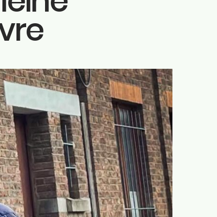
leine
t
ivre