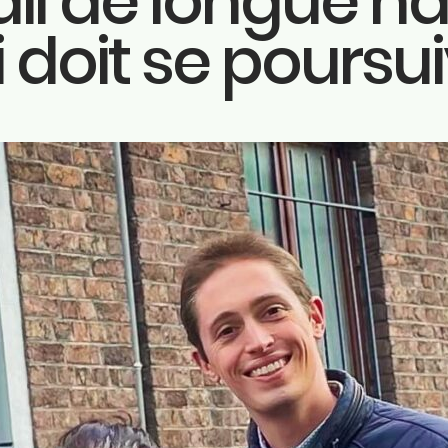
ail de longue ha
Contac
 doit se poursu