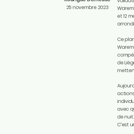
validat
25 novembre 2023
Waremme
et 12 m
arrond
Ce plan
Waremme
compéte
de Lièg
mettent
Aujourd
actions
individ
avec qu
de nuit
C’est u