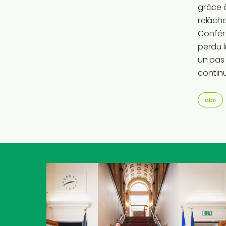
grâce à
relâche
Confére
perdu l
un pas 
continu
abri