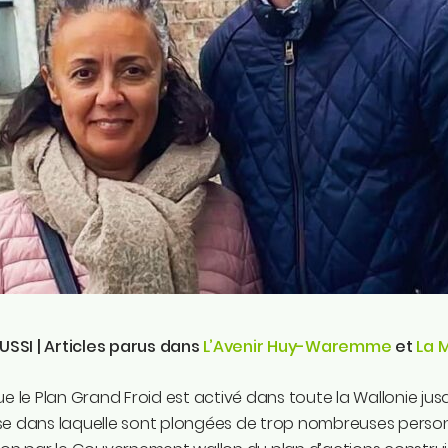
AUSSI | Articles parus dans
L’Avenir Huy-Waremme
et
La 
ue le Plan Grand Froid est activé dans toute la Wallonie jus
e dans laquelle sont plongées de trop nombreuses personne