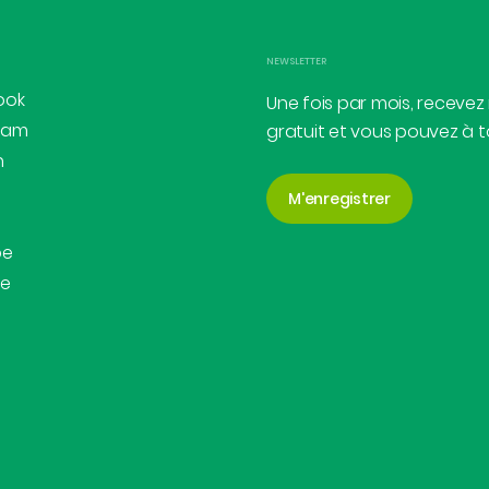
NEWSLETTER
ook
Une fois par mois, recevez
ram
gratuit et vous pouvez à 
n
M'enregistrer
be
be