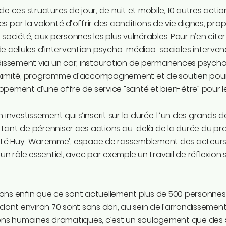
de ces structures de jour, de nuit et mobile, 10 autres act
s par la volonté d’offrir des conditions de vie dignes, pro
 société, aux personnes les plus vulnérables. Pour n’en cit
e cellules d’intervention psycho-médico-sociales intervena
dissement via un car, instauration de permanences psycho
imité, programme d’accompagnement et de soutien pour les
pement d’une offre de service “santé et bien-être” pour 
n investissement qui s’inscrit sur la durée. L’un des grands 
ant de pérenniser ces actions au-delà de la durée du proj
rité Huy-Waremme’, espace de rassemblement des acteurs 
 un rôle essentiel, avec par exemple un travail de réflexion s
ns enfin que ce sont actuellement plus de 500 personnes 
 dont environ 70 sont sans abri, au sein de l’arrondissem
ons humaines dramatiques, c’est un soulagement que des so