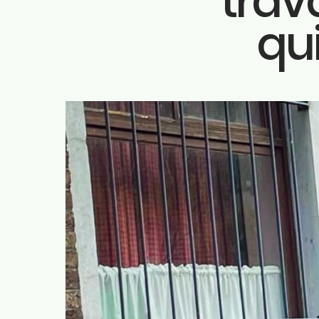
trav
rodrigue.demeuse@ecolo.be
qui