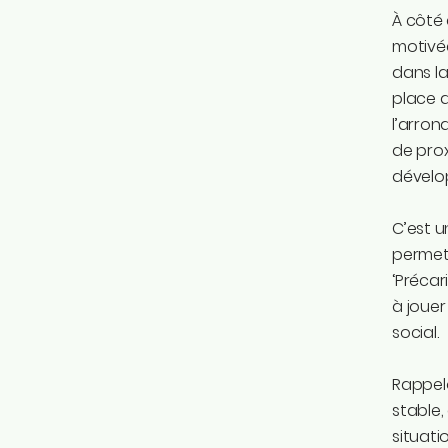
À côté 
motivée
dans la
place d
l’arron
de prox
dévelop
C’est u
permett
‘Préca
à jouer
social.
Rappelo
stable,
situati