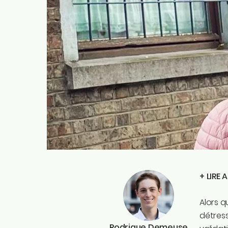
+ LIRE 
Alors q
détress
Rodrigue Demeuse