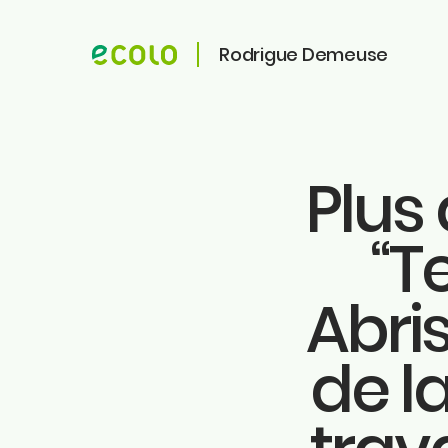
Rodrigue Demeuse
Plus 
ME CONTACTER
ME SUIVRE
“T
Faceb
Rodrigue Demeuse
Instag
12/51 Avenue de Batta
4500 Huy
Abris
Linkedi
Tiktok
Téléphone
Twitter
de l
0494/90.59.19
Youtu
Ecolo.
Email