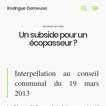
Rodrigue Demeuse
Recherche
Navigat
principa
Parcours
INTERPELLATIONS
Un subside pour un
Engagements
écopasseur ?
Actualités
Huy
Interpellation au conseil
Contact
communal du 19 mars
2013
ME SUIVRE
Facebook