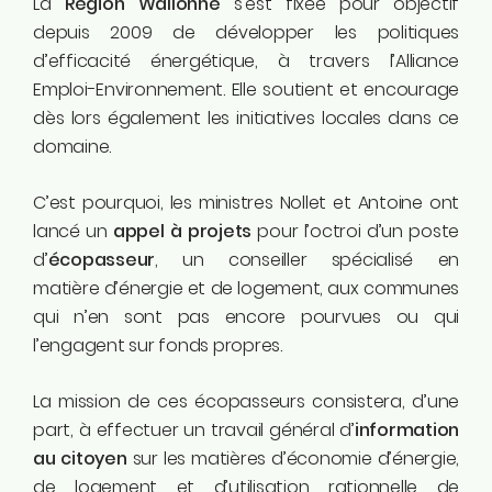
La
Région Wallonne
s’est fixée pour objectif
Instagram
depuis 2009 de développer les politiques
Linkedin
d’efficacité énergétique, à travers l’Alliance
Tiktok
Emploi-Environnement. Elle soutient et encourage
Twitter
dès lors également les initiatives locales dans ce
Youtube
domaine.
Ecolo.be
C’est pourquoi, les ministres Nollet et Antoine ont
lancé un
appel à projets
pour l’octroi d’un poste
ME CONTACTER
d’
écopasseur
, un conseiller spécialisé en
Rodrigue Demeuse
matière d’énergie et de logement, aux communes
12/51 Avenue de Batta
qui n’en sont pas encore pourvues ou qui
4500 Huy
l’engagent sur fonds propres.
Téléphone
La mission de ces écopasseurs consistera, d’une
0494/90.59.19
part, à effectuer un travail général d’
information
au citoyen
sur les matières d’économie d’énergie,
Email
de logement et d’utilisation rationnelle de
rodrigue.demeuse@ecolo.be