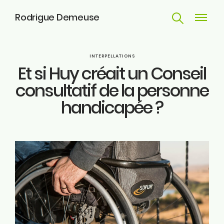
Rodrigue Demeuse
Recherche
Navigat
principa
Parcours
INTERPELLATIONS
Et si Huy créait un Conseil
Engagements
consultatif de la personne
handicapée ?
Actualités
Huy
Contact
ME SUIVRE
Facebook