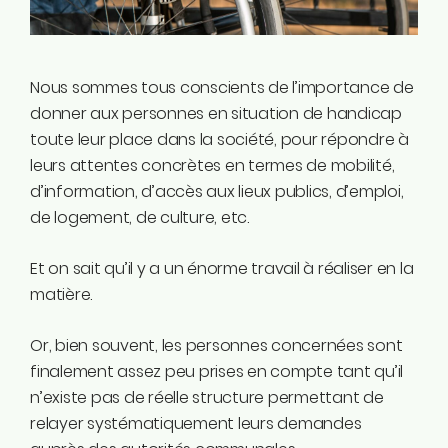
Instagram
Linkedin
Tiktok
Nous sommes tous conscients de l’importance de
Twitter
donner aux personnes en situation de handicap
Youtube
toute leur place dans la société, pour répondre à
Ecolo.be
leurs attentes concrètes en termes de mobilité,
d’information, d’accès aux lieux publics, d’emploi,
ME CONTACTER
de logement, de culture, etc.
Rodrigue Demeuse
12/51 Avenue de Batta
Et on sait qu’il y a un énorme travail à réaliser en la
4500 Huy
matière.
Téléphone
Or, bien souvent, les personnes concernées sont
0494/90.59.19
finalement assez peu prises en compte tant qu’il
n’existe pas de réelle structure permettant de
Email
relayer systématiquement leurs demandes
rodrigue.demeuse@ecolo.be