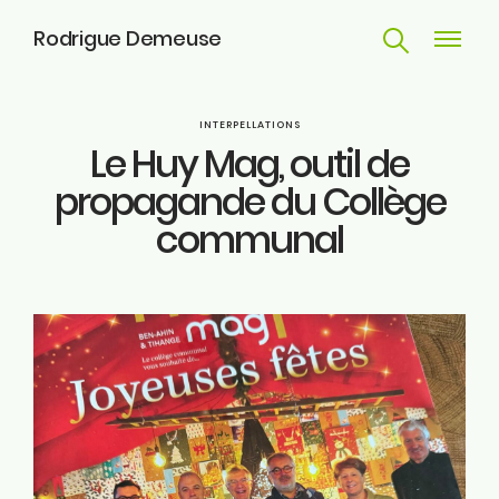
Rodrigue Demeuse
Recherche
Navigat
principa
Parcours
INTERPELLATIONS
Le Huy Mag, outil de
Engagements
propagande du Collège
communal
Actualités
Huy
Contact
ME SUIVRE
Facebook