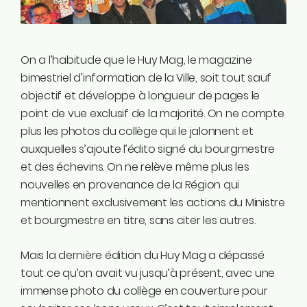
Instagram
Linkedin
Tiktok
On a l’habitude que le Huy Mag, le magazine
Twitter
bimestriel d’information de la Ville, soit tout sauf
Youtube
objectif et développe à longueur de pages le
Ecolo.be
point de vue exclusif de la majorité. On ne compte
plus les photos du collège qui le jalonnent et
ME CONTACTER
auxquelles s’ajoute l’édito signé du bourgmestre
Rodrigue Demeuse
et des échevins. On ne relève même plus les
12/51 Avenue de Batta
nouvelles en provenance de la Région qui
4500 Huy
mentionnent exclusivement les actions du Ministre
et bourgmestre en titre, sans citer les autres.
Téléphone
0494/90.59.19
Mais la dernière édition du Huy Mag a dépassé
tout ce qu’on avait vu jusqu’à présent, avec une
Email
immense photo du collège en couverture pour
rodrigue.demeuse@ecolo.be