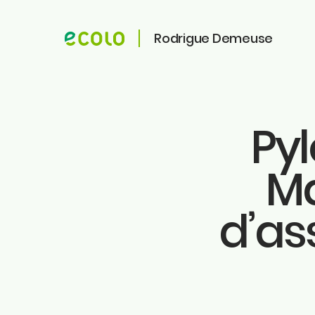
Rodrigue Demeuse
Pyl
ME CONTACTER
ME SUIVRE
Ma
Faceb
Rodrigue Demeuse
Instag
12/51 Avenue de Batta
4500 Huy
d’as
Linkedi
Tiktok
Téléphone
Twitter
0494/90.59.19
Youtu
Ecolo.
Email