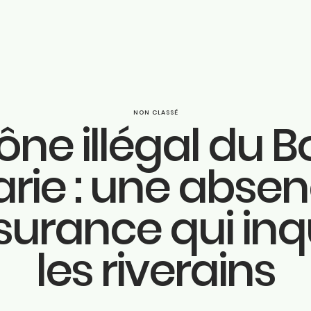
NON CLASSÉ
ône illégal du B
Parcou
rie : une abse
ook
Engage
ram
surance qui inq
n
Actuali
les riverains
be
Huy
be