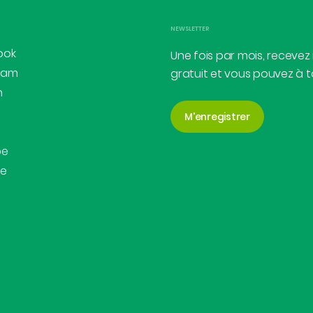
NEWSLETTER
ook
Une fois par mois, recevez
ram
gratuit et vous pouvez à 
n
M'enregistrer
be
be