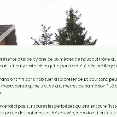
résente plus ce pylône de 36 mètres de haut qui trône au
ant et qui y reste alors qu’il a pourtant été déclaré illégal à
erains ont fini par s’habituer à sa présence. Et pourtant, pe
l mastodonte qui se trouve à 10 mètres de sa maison ? Là
e…
eviendrai pas sur toutes les péripéties qui ont entouré l’hist
e partie des antennes a été enlevée, mais dont il en reste