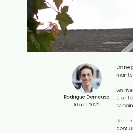
On ne p
mainten
Les riv
Rodrigue Demeuse
à un te
16 mai 2022
semain
Je ne r
dont un