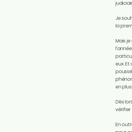
judicia
Je souh
la prem
Mais je 
l’année
particu
eux. Et
poussé 
phénom
en plu
Dès lor
vérifie
En outr