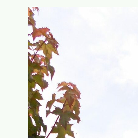
rodrigue.demeuse@ecolo.be