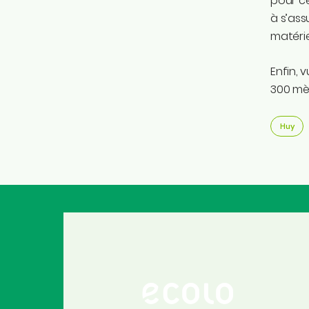
pour ce
à s’ass
matéri
Enfin, 
300 mèt
Huy