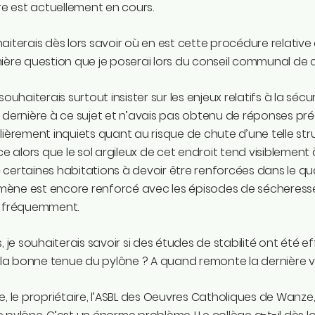
ire est actuellement en cours.
aiterais dès lors savoir où en est cette procédure relative à
ière question que je poserai lors du conseil communal de c
souhaiterais surtout insister sur les enjeux relatifs à la sécur
 dernière à ce sujet et n’avais pas obtenu de réponses préci
lièrement inquiets quant au risque de chute d’une telle str
 ce alors que le sol argileux de cet endroit tend visiblement 
certaines habitations à devoir être renforcées dans le qu
ène est encore renforcé avec les épisodes de sécheress
s fréquemment.
s, je souhaiterais savoir si des études de stabilité ont ét
r la bonne tenue du pylône ? A quand remonte la dernière v
e, le propriétaire, l’ASBL des Oeuvres Catholiques de Wanze