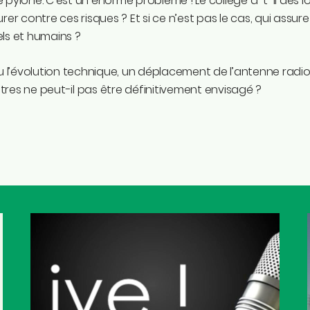
 pylône. C’est un énorme problème ! Le collège a-t-il dès lo
urer contre ces risques ? Et si ce n’est pas le cas, qui assu
els et humains ?
vu l’évolution technique, un déplacement de l’antenne radio
res ne peut-il pas être définitivement envisagé ?