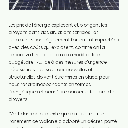
Instagram
Linkedin
Tiktok
Les prix de l’énergie explosent et plongent les
Twitter
citoyens dans des situations terribles. Les
Youtube
communes sont également fortement impactées,
Ecolo.be
avec des coûts qui explosent, comme on l’a
encore vu lors de la dernière modification
ME CONTACTER
budgétaire ! Au-delà des mesures d’urgence
Rodrigue Demeuse
nécessaires, des solutions nouvelles et
12/51 Avenue de Batta
structurelles doivent être mises en place, pour
4500 Huy
nous rendre indépendants en termes
énergétiques et pour faire baisser la facture des
Téléphone
citoyens.
0494/90.59.19
C’est dans ce contexte qu’en mai dernier, le
Email
Parlement de Wallonie a adopté un décret, porté
rodrigue.demeuse@ecolo.be