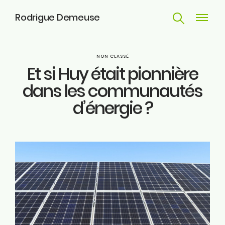
Rodrigue Demeuse
Recherche
Navigat
principa
Parcours
NON CLASSÉ
Et si Huy était pionnière
Engagements
dans les communautés
d’énergie ?
Actualités
Huy
Contact
ME SUIVRE
Facebook