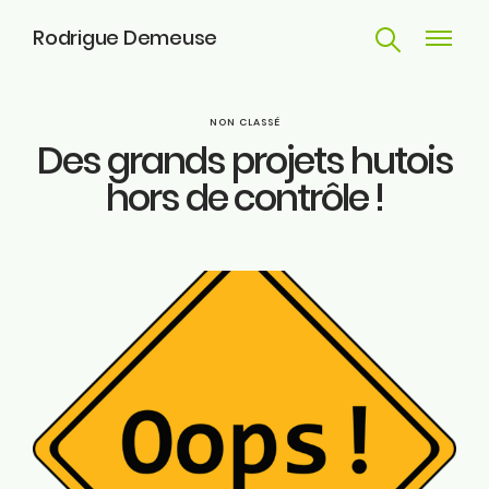
Rodrigue Demeuse
Recherche
Navigat
principa
Parcours
NON CLASSÉ
Des grands projets hutois
Engagements
hors de contrôle !
Actualités
Huy
Contact
ME SUIVRE
Facebook