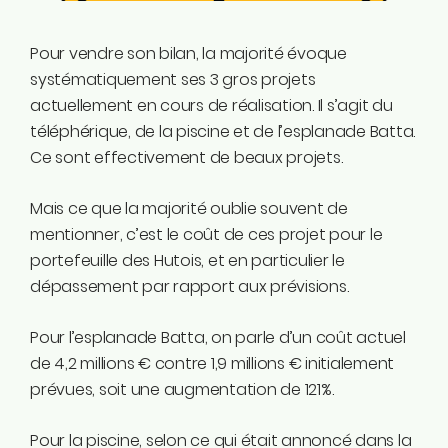
Instagram
Linkedin
Pour vendre son bilan, la majorité évoque
Tiktok
systématiquement ses 3 gros projets
Twitter
actuellement en cours de réalisation. Il s’agit du
Youtube
téléphérique, de la piscine et de l’esplanade Batta.
Ecolo.be
Ce sont effectivement de beaux projets.
Mais ce que la majorité oublie souvent de
ME CONTACTER
mentionner, c’est le coût de ces projet pour le
Rodrigue Demeuse
portefeuille des Hutois, et en particulier le
12/51 Avenue de Batta
dépassement par rapport aux prévisions.
4500 Huy
Pour l’esplanade Batta, on parle d’un coût actuel
Téléphone
de 4,2 millions € contre 1,9 millions € initialement
0494/90.59.19
prévues, soit une augmentation de 121%.
Email
Pour la piscine, selon ce qui était annoncé dans la
rodrigue.demeuse@ecolo.be