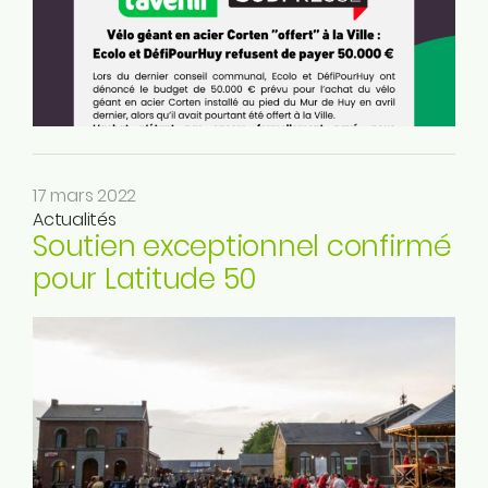
Instagram
Linkedin
Tiktok
Twitter
Youtube
Ecolo.be
17 mars 2022
Actualités
ME CONTACTER
Soutien exceptionnel confirmé
Rodrigue Demeuse
pour Latitude 50
12/51 Avenue de Batta
4500 Huy
Téléphone
0494/90.59.19
Email
rodrigue.demeuse@ecolo.be