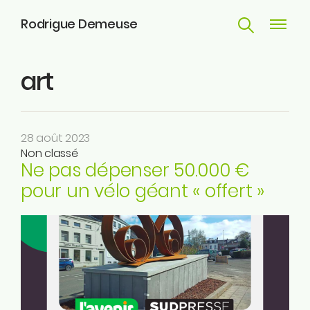
Rodrigue Demeuse
Recherche
Navigat
principa
art
Parcours
Engagements
28 août 2023
Actualités
Non classé
Ne pas dépenser 50.000 €
Huy
pour un vélo géant « offert »
Contact
ME SUIVRE
Facebook