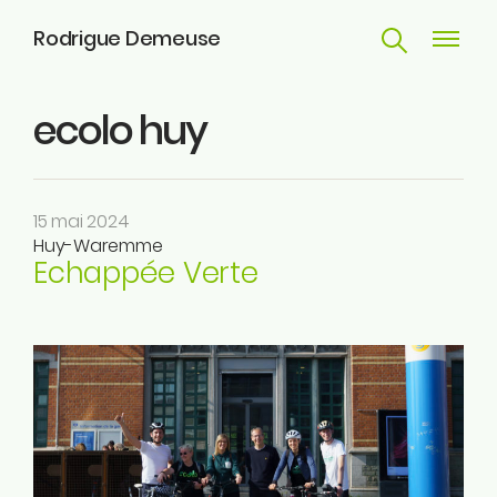
Rodrigue Demeuse
Recherche
Navigat
principa
ecolo huy
Parcours
Engagements
15 mai 2024
Actualités
Huy-Waremme
Echappée Verte
Huy
Contact
ME SUIVRE
Facebook