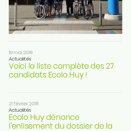
Instagram
Linkedin
Tiktok
Twitter
Youtube
Ecolo.be
19 mai 2018
Actualités
ME CONTACTER
Voici la liste complète des 27
Rodrigue Demeuse
candidats Ecolo Huy !
12/51 Avenue de Batta
4500 Huy
Téléphone
21 février 2018
0494/90.59.19
Actualités
Ecolo Huy dénonce
Email
l’enlisement du dossier de la
rodrigue.demeuse@ecolo.be