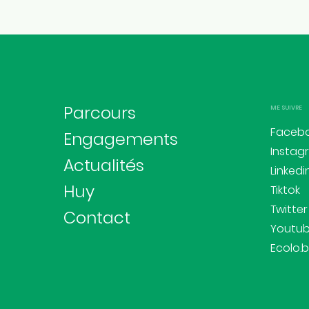
rodrigue.demeuse@ecolo.be
Parcours
ME SUIVRE
Faceb
Engagements
Instag
Actualités
Linkedi
Huy
Tiktok
Twitter
Contact
Youtu
Ecolo.