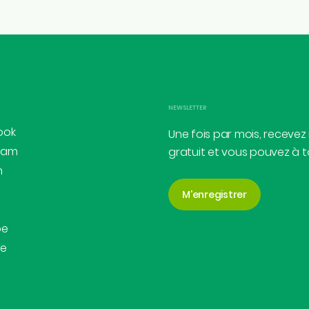
Contac
NEWSLETTER
ook
Une fois par mois, recevez
ram
gratuit et vous pouvez à 
n
M'enregistrer
be
be