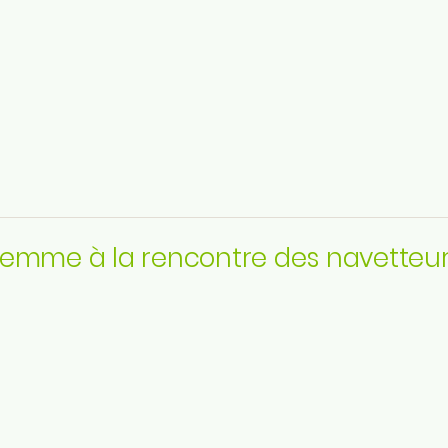
Parcou
ook
emme à la rencontre des navetteu
Engage
ram
n
Actuali
be
Huy
be