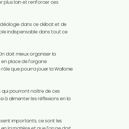
r plus loin et renforcer ces
 l’idéologie dans ce débat et de
lable indispensable dans tout ce
 On doit mieux organiser la
se en place de l’organe
 rôle que pourra jouer la Wallonie
es qui pourront naître de ces
 à alimenter les réflexions en la
ssent importants, ce sont les
en la matière et que l’on ne doit