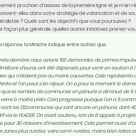
ement prochain d’assises de la première ligne et je m’en r
scrivent-elles dans votre stratégie de valorisation et de sout
ralistes ? Quels sont les objectifs que vous poursuivez ?
e façon plus générale, quelles autres initiatives prenez-vo
 réponse, la Ministre indique entre autres que :
nnée dernière nous avions 156 demandes de primes Impulse
3millions d’euros ont été dépensés pour venir en soutien à 
es qui n’étaient pas ou moins couvertes. Cela représente q
nte et l’on peut s’en réjouir. On a pour le moment le dernie
que le nombre de communes en pénurie a diminué de 11. Cel
e verre à moitié plein. Cela progresse puisque l’on a 11 com
 sont les 132communes qui sont encore en pénurie, dont 40 
tif via le FEADER. On avait soutenu, lors de 6 appels à proje
e pour 30 dossiers d’investissement. Cela permet aussi d’
s zones plus rurales, voire semi-rurales, moins bien lotie