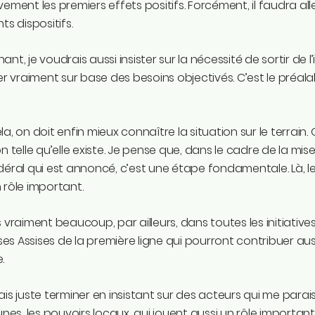
vement les premiers effets positifs. Forcément, il faudra alle
ts dispositifs.
ant, je voudrais aussi insister sur la nécessité de sortir de
ler vraiment sur base des besoins objectivés. C’est le préa
la, on doit enfin mieux connaître la situation sur le terrain.
on telle qu’elle existe. Je pense que, dans le cadre de la mi
déral qui est annoncé, c’est une étape fondamentale. Là, le
 rôle important.
s vraiment beaucoup, par ailleurs, dans toutes les initiativ
s Assises de la première ligne qui pourront contribuer aussi
.
ais juste terminer en insistant sur des acteurs qui me parai
s, les pouvoirs locaux, qui jouent aussi un rôle important 