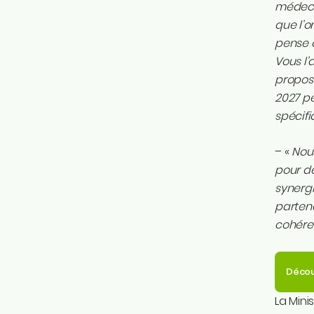
médecin
que l’o
pense q
Vous l’
propose
2027 pe
spécifi
– «
Nous
pour de
synergi
parten
cohére
Décou
La Mini