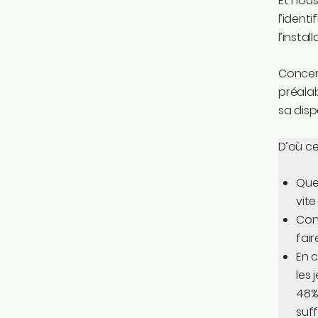
Et nous
l’ident
l’insta
Concern
préalab
sa disp
D’où ce
Quel
vite
Conf
fair
En c
les 
48% 
suf