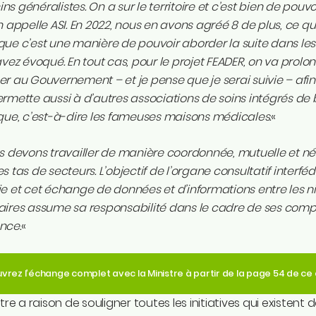
s généralistes. On a sur le territoire et c’est bien de pouv
n appelle ASI. En 2022, nous en avons agréé 8 de plus, ce qui
ue c’est une manière de pouvoir aborder la suite dans les 
avez évoqué. En tout cas, pour le projet FEADER, on va prolo
r au Gouvernement – et je pense que je serai suivie – af
rmette aussi à d’autres associations de soins intégrés de 
que, c’est-à-dire les fameuses maisons médicales.
«
 devons travailler de manière coordonnée, mutuelle et néc
s tas de secteurs. L’objectif de l’organe consultatif interfé
e et cet échange de données et d’informations entre les 
aires assume sa responsabilité dans le cadre de ses comp
nce.
«
vrez l’échange complet avec la Ministre à partir de la page 54 de c
stre a raison de souligner toutes les initiatives qui existent