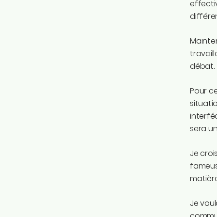
effecti
différen
Mainten
travail
débat.
Pour ce
situati
interfé
sera un
Je croi
fameuse
matière
Je voul
commune