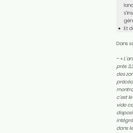
lanc
s’in
géné
Et d
Dans sa
– «
L’a
près 3,
des zon
précéde
montre 
c’est l
vide ce
disposi
intégré
dans le