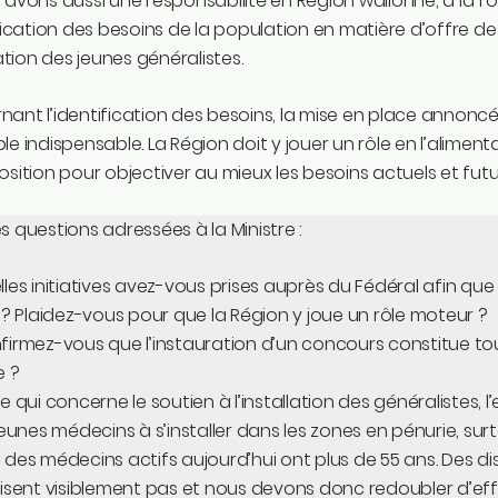
 avons aussi une responsabilité en Région wallonne, à la fois
ification des besoins de la population en matière d’offre de
llation des jeunes généralistes.
ant l’identification des besoins, la mise en place annoncé
le indispensable. La Région doit y jouer un rôle en l’alimen
osition pour objectiver au mieux les besoins actuels et futu
s questions adressées à la Ministre :
les initiatives avez-vous prises auprès du Fédéral afin que 
 ? Plaidez-vous pour que la Région y joue un rôle moteur ?
irmez-vous que l’instauration d’un concours constitue touj
e ?
e qui concerne le soutien à l’installation des généralistes, 
jeunes médecins à s’installer dans les zones en pénurie, surt
des médecins actifs aujourd’hui ont plus de 55 ans. Des dispo
fisent visiblement pas et nous devons donc redoubler d’ef