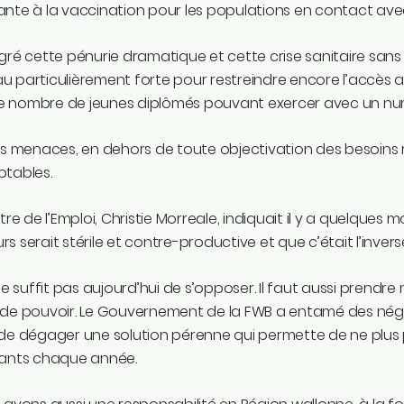
nte à la vaccination pour les populations en contact ave
gré cette pénurie dramatique et cette crise sanitaire sans
u particulièrement forte pour restreindre encore l’accès
 le nombre de jeunes diplômés pouvant exercer avec un nu
es menaces, en dehors de toute objectivation des besoins 
ptables.
stre de l’Emploi, Christie Morreale, indiquait il y a quelques 
s serait stérile et contre-productive et que c’était l’inverse d
 ne suffit pas aujourd’hui de s’opposer. Il faut aussi prendr
 de pouvoir. Le Gouvernement de la FWB a entamé des négo
de dégager une solution pérenne qui permette de ne plus 
iants chaque année.