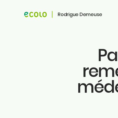
Rodrigue Demeuse
Pa
ME CONTACTER
ME SUIVRE
remé
Faceb
Rodrigue Demeuse
Instag
12/51 Avenue de Batta
4500 Huy
méde
Linkedi
Tiktok
Téléphone
Twitter
0494/90.59.19
Youtu
Ecolo.
Email