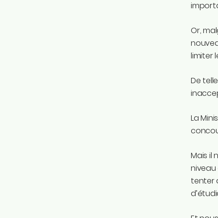
importa
Or, mal
nouvea
limiter
De tell
inacce
La Mini
concour
Mais il
niveau
tenter 
d’étud