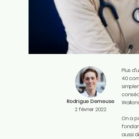
Plus d’
40 com
simplem
conséq
Rodrigue Demeuse
Wallons
2 février 2022
On a po
fondam
aussi d