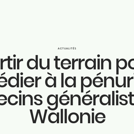
ACTUALITÉS
rtir du terrain p
Parcou
dier à la pénur
ook
Engage
ram
cins généralist
n
Actuali
Wallonie
be
Huy
be