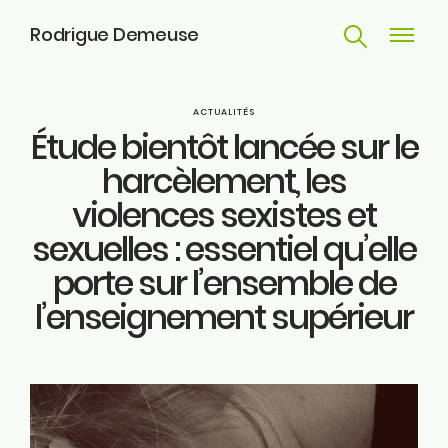
Rodrigue Demeuse
Recherche
Navigat
principa
Parcours
ACTUALITÉS
Étude bientôt lancée sur le
Engagements
harcèlement, les
violences sexistes et
Actualités
sexuelles : essentiel qu’elle
Huy
porte sur l’ensemble de
l’enseignement supérieur
Contact
ME SUIVRE
Facebook