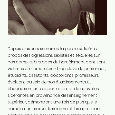
Instagram
Linkedin
Tiktok
Twitter
Youtube
Ecolo.be
Depuis plusieurs semaines, la parole se libère à
propos des agressions sexistes et sexuelles sur
ME CONTACTER
Rodrigue Demeuse
nos campus, à propos du harcèlement dont sont
12/51 Avenue de Batta
victimes un nombre bien trop élevé de personnes,
4500 Huy
étudiants, assistants, doctorants, professeurs
évoluant au sein de nos établissements. Et
Téléphone
chaque semaine apporte son lot de nouvelles
0494/90.59.19
sidérantes en provenance de l’enseignement
supérieur, démontrant une fois de plus que le
Email
harcèlement sexuel, le sexisme et les agressions
rodrigue.demeuse@ecolo.be