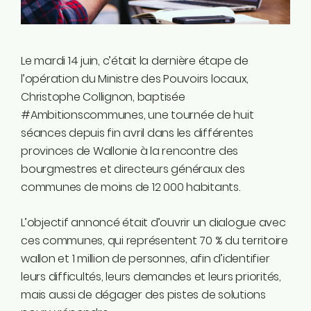
Instagram
Linkedin
Tiktok
Le mardi 14 juin, c’était la dernière étape de
Twitter
l’opération du Ministre des Pouvoirs locaux,
Youtube
Christophe Collignon, baptisée
Ecolo.be
#Ambitionscommunes, une tournée de huit
séances depuis fin avril dans les différentes
ME CONTACTER
provinces de Wallonie à la rencontre des
Rodrigue Demeuse
bourgmestres et directeurs généraux des
12/51 Avenue de Batta
communes de moins de 12 000 habitants.
4500 Huy
L’objectif annoncé était d’ouvrir un dialogue avec
Téléphone
ces communes, qui représentent 70 % du territoire
0494/90.59.19
wallon et 1 million de personnes, afin d’identifier
leurs difficultés, leurs demandes et leurs priorités,
Email
mais aussi de dégager des pistes de solutions
rodrigue.demeuse@ecolo.be