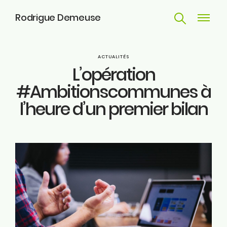
Rodrigue Demeuse
Recherche
Navigat
principa
Parcours
ACTUALITÉS
L’opération
Engagements
#Ambitionscommunes à
l’heure d’un premier bilan
Actualités
Huy
Contact
ME SUIVRE
Facebook