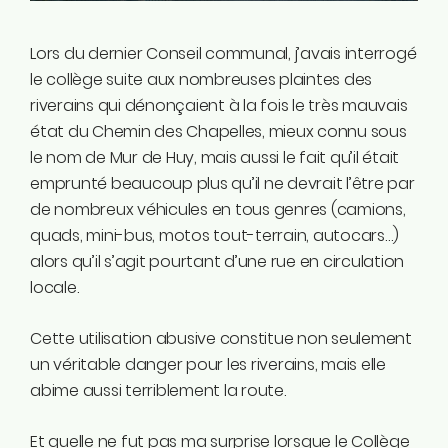
Instagram
Linkedin
Lors du dernier Conseil communal, j’avais interrogé
Tiktok
le collège suite aux nombreuses plaintes des
Twitter
riverains qui dénonçaient à la fois le très mauvais
Youtube
état du Chemin des Chapelles, mieux connu sous
Ecolo.be
le nom de Mur de Huy, mais aussi le fait qu’il était
emprunté beaucoup plus qu’il ne devrait l’être par
de nombreux véhicules en tous genres (camions,
ME CONTACTER
quads, mini-bus, motos tout-terrain, autocars…)
Rodrigue Demeuse
alors qu’il s’agit pourtant d’une rue en circulation
12/51 Avenue de Batta
locale.
4500 Huy
Cette utilisation abusive constitue non seulement
Téléphone
un véritable danger pour les riverains, mais elle
0494/90.59.19
abime aussi terriblement la route.
Email
Et quelle ne fut pas ma surprise lorsque le Collège
rodrigue.demeuse@ecolo.be