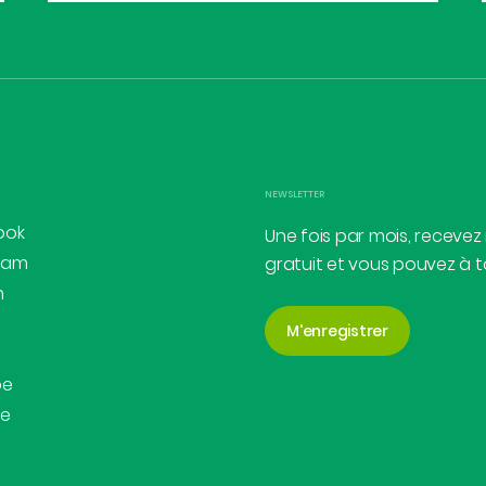
NEWSLETTER
ook
Une fois par mois, recevez
ram
gratuit et vous pouvez à 
n
M'enregistrer
be
be