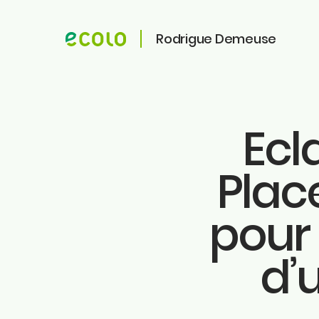
Rodrigue Demeuse
Ecl
ME CONTACTER
ME SUIVRE
Place
Faceb
Rodrigue Demeuse
Instag
12/51 Avenue de Batta
4500 Huy
pour 
Linkedi
Tiktok
Téléphone
Twitter
d’u
0494/90.59.19
Youtu
Ecolo.
Email