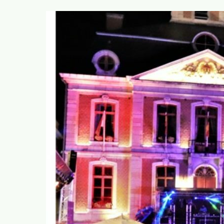
rodrigue.demeuse@ecolo.be