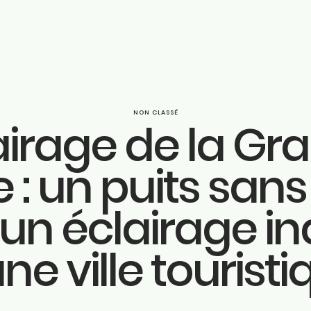
NON CLASSÉ
airage de la Gr
Parcou
 : un puits san
ook
Engage
ram
un éclairage i
n
Actuali
ne ville tourist
be
Huy
be