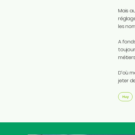
Mais au
réglage
les nom
A fond
toujour
métiers
D’où ma
jeter d
Huy