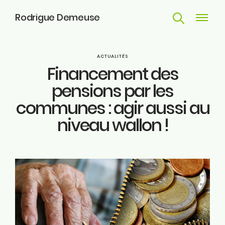
Rodrigue Demeuse
Recherche
Navigat
principa
Parcours
ACTUALITÉS
Financement des
Engagements
pensions par les
communes : agir aussi au
Actualités
niveau wallon !
Huy
Contact
ME SUIVRE
Facebook