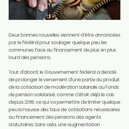
Instagram
Linkedin
Tiktok
Twitter
Deux bonnes nouvelles viennent d’être annoncées
Youtube
par le fédéral pour soulager quelque peu les
Ecolo.be
communes face au financement de plus en plus
lourd des pensions.
ME CONTACTER
Rodrigue Demeuse
Tout d’abord, le Gouvernement fédéral a décidé
12/51 Avenue de Batta
de prolonger le versement d’une partie du produit
4500 Huy
de la cotisation de modération salariale au Fonds
de pension solidarisé, comme c’était déjà le cas
Téléphone
depuis 2018, ce qui va permettre de limiter quelque
0494/90.59.19
peu la hausse des taux de cotisations nécessaires
au financement des pensions des agents
Email
statutaires. Sans cela, une augmentation
rodrigue.demeuse@ecolo.be