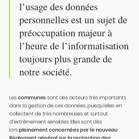
l’usage des données
Instagram
Linkedin
personnelles est un sujet de
Tiktok
préoccupation majeur
à
Twitter
Youtube
l’heure de l’informatisation
Ecolo.be
toujours plus grande de
ME CONTACTER
notre société.
Rodrigue Demeuse
12/51 Avenue de Batta
4500 Huy
Les
communes
sont des acteurs très importants
dans la gestion de ces données, puisqu’elles en
Téléphone
collectent de très nombreuses et surtout
0494/90.59.19
d’extrêmement sensibles. Elles sont dès
lors
pleinement concernées par le nouveau
Email
Règlement général sur la protection des
rodrigue.demeuse@ecolo.be