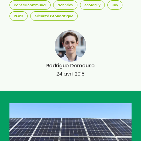
conseil communal
données
ecolohuy
Huy
RGPD
sécurité informatique
Rodrigue Demeuse
24 avril 2018