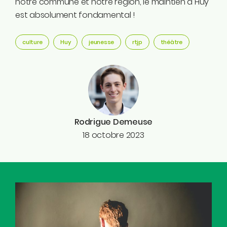
notre commune et notre région, le maintien à Huy
est absolument fondamental !
culture
Huy
jeunesse
rtjp
théâtre
Rodrigue Demeuse
18 octobre 2023