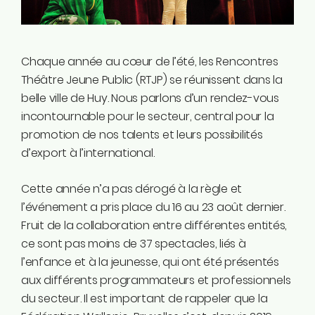
Instagram
Linkedin
Tiktok
Chaque année au cœur de l’été, les Rencontres
Twitter
Théâtre Jeune Public (RTJP) se réunissent dans la
Youtube
belle ville de Huy. Nous parlons d’un rendez-vous
Ecolo.be
incontournable pour le secteur, central pour la
promotion de nos talents et leurs possibilités
ME CONTACTER
d’export à l’international.
Rodrigue Demeuse
12/51 Avenue de Batta
Cette année n’a pas dérogé à la règle et
4500 Huy
l’événement a pris place du 16 au 23 août dernier.
Fruit de la collaboration entre différentes entités,
Téléphone
ce sont pas moins de 37 spectacles, liés à
0494/90.59.19
l’enfance et à la jeunesse, qui ont été présentés
aux différents programmateurs et professionnels
Email
du secteur. Il est important de rappeler que la
rodrigue.demeuse@ecolo.be