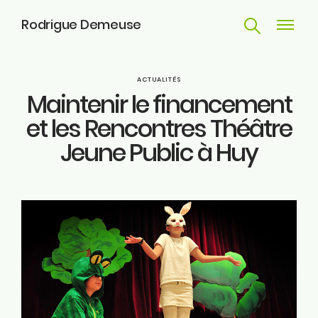
Rodrigue Demeuse
Recherche
Navigat
principa
Parcours
ACTUALITÉS
Maintenir le financement
Engagements
et les Rencontres Théâtre
Jeune Public à Huy
Actualités
Huy
Contact
ME SUIVRE
Facebook